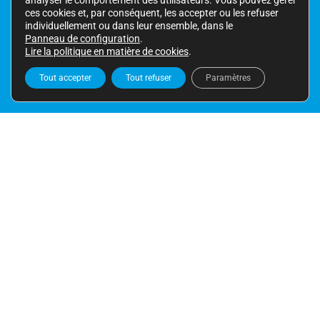
analyser le comportement des utilisateurs. Vous pouvez gérer
ces cookies et, par conséquent, les accepter ou les refuser
individuellement ou dans leur ensemble, dans le
LINKEDIN
Panneau de configuration
.
Lire la politique en matière de cookies
.
Tout accepter
Tout refuser
Paramètres
ADRESSE
Moratín 11 bajos
(entrée par la Plaza Rodrigo Botet)
46002 VALENCIA
NUMÉROS DE TÉLÉPHONE
+34 963 943 576
+34 658 583 838
E-MAIL