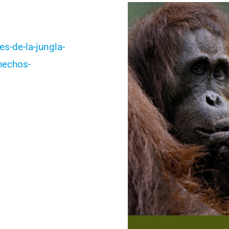
s-de-la-jungla-
hechos-