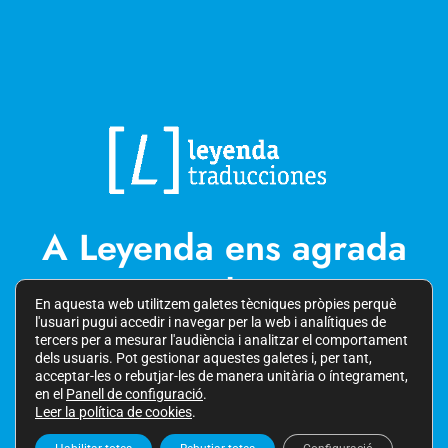
A Leyenda ens agrada
traduir
En aquesta web utilitzem galetes tècniques pròpies perquè
l'usuari pugui accedir i navegar per la web i analítiques de
tercers per a mesurar l'audiència i analitzar el comportament
dels usuaris. Pot gestionar aquestes galetes i, per tant,
acceptar-les o rebutjar-les de manera unitària o íntegrament,
LINKEDIN
en el
Panell de configuració
.
Leer la política de cookies
.