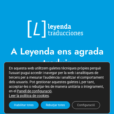
A Leyenda ens agrada
traduir
En aquesta web utilitzem galetes tècniques pròpies perquè
l'usuari pugui accedir i navegar per la web i analítiques de
tercers per a mesurar l'audiència i analitzar el comportament
dels usuaris. Pot gestionar aquestes galetes i, per tant,
acceptar-les o rebutjar-les de manera unitària o íntegrament,
LINKEDIN
en el
Panell de configuració
.
Leer la política de cookies
.
Habilitar totes
Rebutjar totes
Configuració