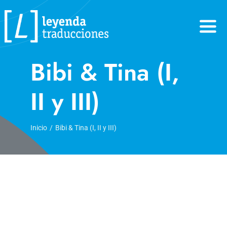
Skip
to
content
Bibi & Tina (I,
II y III)
Inicio
Bibi & Tina (I, II y III)