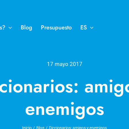
s?
Blog
Presupuesto
ES
17 mayo 2017
cionarios: amig
enemigos
Inicio
Blog
Diccionarios: amigos y enemigos