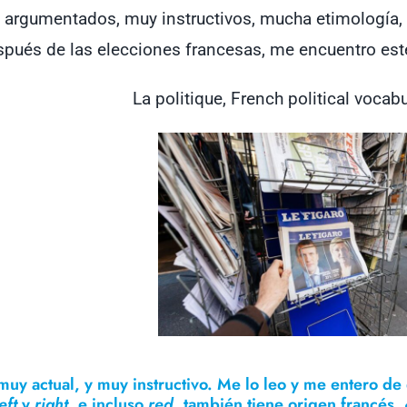
 argumentados, muy instructivos, mucha etimología,
spués de las elecciones francesas, me encuentro est
La politique, French political vocabu
muy actual, y muy instructivo. Me lo leo y me entero d
eft
y
right
, e incluso
red
, también tiene origen francés. 