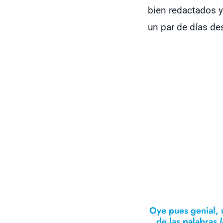
bien redactados y
un par de días de
Oye pues genial, 
de las palabras
l