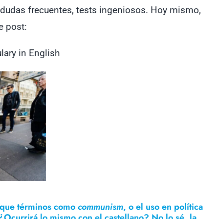
 dudas frecuentes, tests ingeniosos. Hoy mismo,
e post:
lary in English
e que términos como
communism
, o el uso en política
¿Ocurrirá lo mismo con el castellano? No lo sé, la