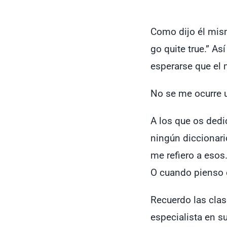
Como dijo él mism
go quite true.” A
esperarse que el 
No se me ocurre 
A los que os dedi
ningún diccionario
me refiero a esos
O cuando pienso e
Recuerdo las clas
especialista en s